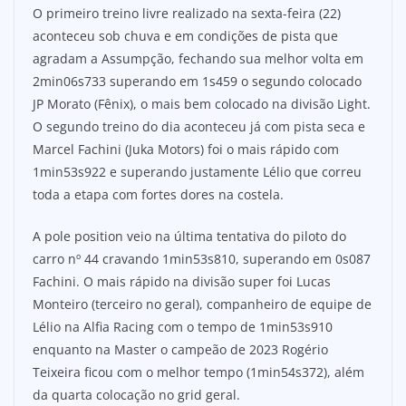
O primeiro treino livre realizado na sexta-feira (22)
aconteceu sob chuva e em condições de pista que
agradam a Assumpção, fechando sua melhor volta em
2min06s733 superando em 1s459 o segundo colocado
JP Morato (Fênix), o mais bem colocado na divisão Light.
O segundo treino do dia aconteceu já com pista seca e
Marcel Fachini (Juka Motors) foi o mais rápido com
1min53s922 e superando justamente Lélio que correu
toda a etapa com fortes dores na costela.
A pole position veio na última tentativa do piloto do
carro nº 44 cravando 1min53s810, superando em 0s087
Fachini. O mais rápido na divisão super foi Lucas
Monteiro (terceiro no geral), companheiro de equipe de
Lélio na Alfia Racing com o tempo de 1min53s910
enquanto na Master o campeão de 2023 Rogério
Teixeira ficou com o melhor tempo (1min54s372), além
da quarta colocação no grid geral.