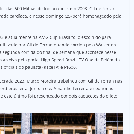
r das 500 Milhas de Indianápolis em 2003, Gil de Ferran
rada cardíaca, e nesse domingo (25) será homenageado pela
23 e atualmente na AMG Cup Brasil foi o escolhido para
tilizado por Gil de Ferran quando corrida pela Walker na
 a segunda corrida do final de semana que acontece nesse
 ao vivo pelo portal High Speed Brazil, TV One de Belém do
s oficiais do paulista (RaceTV) e F1600.
porada 2023, Marco Moreira trabalhou com Gil de Ferran nas
rd brasileira. Junto a ele, Amandio Ferreira e seu irmão
 e este último foi presenteado por dois capacetes do piloto